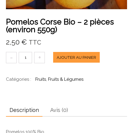
Pomelos Corse Bio – 2 pièces
(environ 550g)
2,50
€
TTC
quantité
AJOUTER AU PANIER
de
Pomelos
Catégories :
Fruits
,
Fruits & Légumes
Corse
Bio
-
2
Description
Avis (0)
pièces
(environ
550g)
Pomelos 100% Bio.