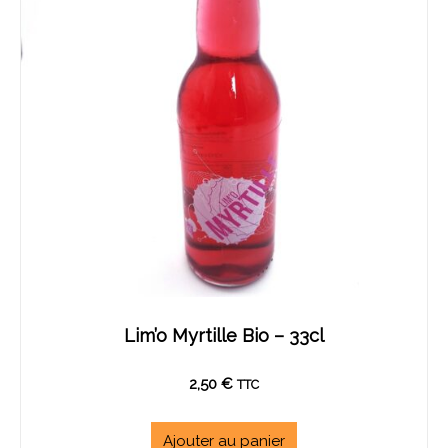
Lim’o Myrtille Bio – 33cl
2,50
€
TTC
Ajouter au panier