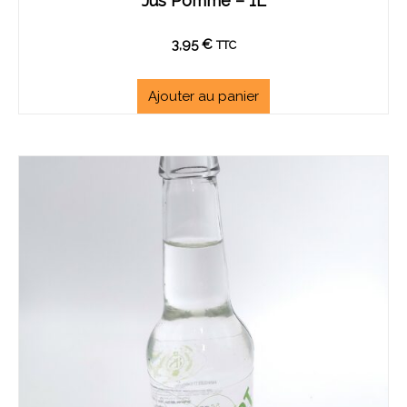
Jus Pomme – 1L
3,95
€
TTC
Ajouter au panier