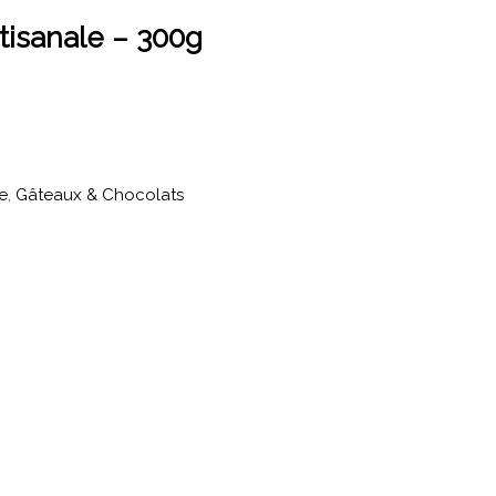
rtisanale – 300g
ée
,
Gâteaux & Chocolats