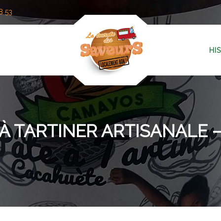
8 53
HI
 À TARTINER ARTISANALE –