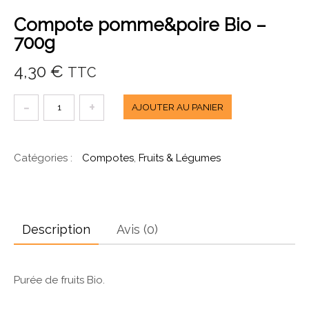
Compote pomme&poire Bio –
700g
4,30
€
TTC
quantité
AJOUTER AU PANIER
de
Compote
Catégories :
Compotes
,
Fruits & Légumes
pomme&poire
Bio
-
700g
Description
Avis (0)
Purée de fruits Bio.