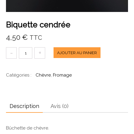
Biquette cendrée
4,50
€
TTC
quantité
AJOUTER AU PANIER
de
Biquette
Catégories :
Chèvre
,
Fromage
cendrée
Description
Avis (0)
Bûchette de chèvre.